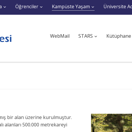
a
Öğrenciler
Kampüste Yaşam
Üniversite Ad
WebMail
STARS
Kütüphane
mış bir alan üzerine kurulmuştur.
lı alanları 500.000 metrekareyi