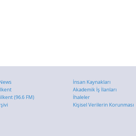
 News
İnsan Kaynakları
ilkent
Akademik İş İlanları
lkent (96.6 FM)
İhaleler
şivi
Kişisel Verilerin Korunması