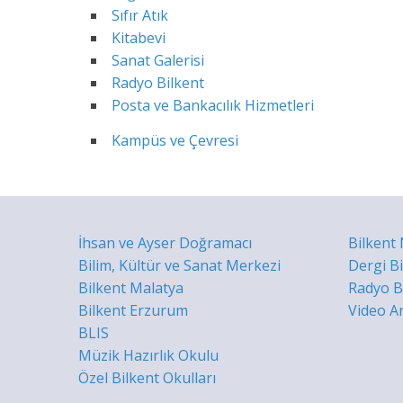
Sıfır Atık
Kitabevi
Sanat Galerisi
Radyo Bilkent
Posta ve Bankacılık Hizmetleri
Kampüs ve Çevresi
İhsan ve Ayser Doğramacı
Bilkent
Bilim, Kültür ve Sanat Merkezi
Dergi B
Bilkent Malatya
Radyo Bi
Bilkent Erzurum
Video Ar
BLIS
Müzik Hazırlık Okulu
Özel Bilkent Okulları