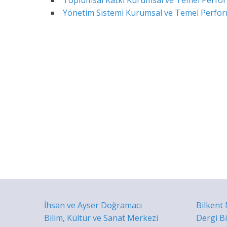
Toplumsal Katkı Kurumsal ve Temel Perform
Yönetim Sistemi Kurumsal ve Temel Perform
İhsan ve Ayser Doğramacı
Bilkent
Bilim, Kültür ve Sanat Merkezi
Dergi B