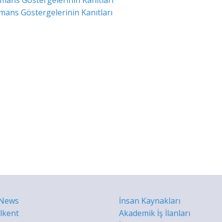
ans Göstergelerinin Kanıtları
ans Göstergelerinin Kanıtları
 News
İnsan Kaynakları
ilkent
Akademik İş İlanları