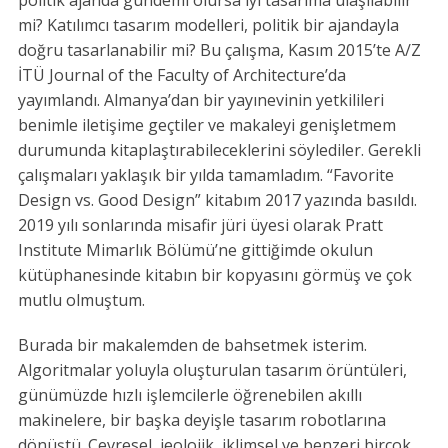
mi? Katılımcı tasarım modelleri, politik bir ajandayla
doğru tasarlanabilir mi? Bu çalışma, Kasım 2015’te A/Z
İTÜ Journal of the Faculty of Architecture’da
yayımlandı. Almanya’dan bir yayınevinin yetkilileri
benimle iletişime geçtiler ve makaleyi genişletmem
durumunda kitaplaştırabileceklerini söylediler. Gerekli
çalışmaları yaklaşık bir yılda tamamladım. “Favorite
Design vs. Good Design” kitabım 2017 yazında basıldı.
2019 yılı sonlarında misafir jüri üyesi olarak Pratt
Institute Mimarlık Bölümü’ne gittiğimde okulun
kütüphanesinde kitabın bir kopyasını görmüş ve çok
mutlu olmuştum.
Burada bir makalemden de bahsetmek isterim.
Algoritmalar yoluyla oluşturulan tasarım örüntüleri,
günümüzde hızlı işlemcilerle öğrenebilen akıllı
makinelere, bir başka deyişle tasarım robotlarına
dönüştü. Çevresel, jeolojik, iklimsel ve benzeri birçok