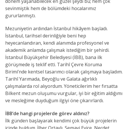
dönem yaşanabilecek en güzel şeydi bu; hem çok
sevinmiştik hem de bölümdeki hocalarımız
gururlanmıştı.
Mezuniyetin ardından İstanbul hikâyem başladı.
İstanbul, tarihsel derinliğiyle beni hep
heyecanlandıran, kendi alanımda profesyonel ve
akademik anlamda çalışmak istediğim bir şehirdi.
İstanbul Büyükşehir Belediyesi (İBB), bana ilk
görüşmede iş teklif etti. Tarihî Çevre Koruma
Birimi’nde kentsel tasarımcı olarak çalışmaya başladım.
Tarihî Yarımada, Beyoğlu ve Galata ağırlıklı
çalışmalarda rol alıyordum. Yöneticilerim her fırsatta
Bilkent mezun oluşumu vurgular, iyi bir eğitim aldığımı
ve mesleğime duyduğum ilgiyi öne çıkarırlardı.
İBB’de hangi projelerde görev aldınız?
İlk günden başlayarak kendimi çok büyük projelerin
içinde buldum. İlber Ortaylı, Semavi Eyice, Necdet