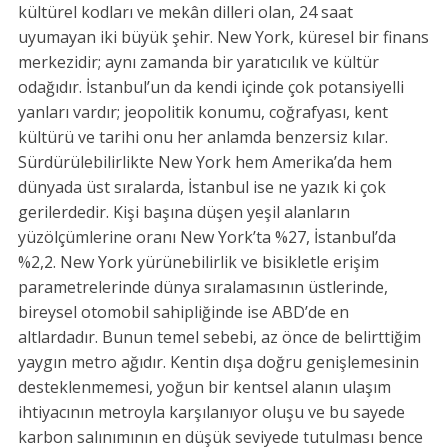
kültürel kodları ve mekân dilleri olan, 24 saat
uyumayan iki büyük şehir. New York, küresel bir finans
merkezidir; aynı zamanda bir yaratıcılık ve kültür
odağıdır. İstanbul’un da kendi içinde çok potansiyelli
yanları vardır; jeopolitik konumu, coğrafyası, kent
kültürü ve tarihi onu her anlamda benzersiz kılar.
Sürdürülebilirlikte New York hem Amerika’da hem
dünyada üst sıralarda, İstanbul ise ne yazık ki çok
gerilerdedir. Kişi başına düşen yeşil alanların
yüzölçümlerine oranı New York’ta %27, İstanbul’da
%2,2. New York yürünebilirlik ve bisikletle erişim
parametrelerinde dünya sıralamasının üstlerinde,
bireysel otomobil sahipliğinde ise ABD’de en
altlardadır. Bunun temel sebebi, az önce de belirttiğim
yaygın metro ağıdır. Kentin dışa doğru genişlemesinin
desteklenmemesi, yoğun bir kentsel alanın ulaşım
ihtiyacının metroyla karşılanıyor oluşu ve bu sayede
karbon salınımının en düşük seviyede tutulması bence