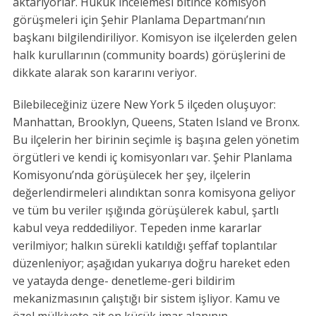
aktarıyorlar. Hukuk incelemesi bitince komisyon
görüşmeleri için Şehir Planlama Departmanı’nın
başkanı bilgilendiriliyor. Komisyon ise ilçelerden gelen
halk kurullarının (community boards) görüşlerini de
dikkate alarak son kararını veriyor.
Bilebileceğiniz üzere New York 5 ilçeden oluşuyor:
Manhattan, Brooklyn, Queens, Staten Island ve Bronx.
Bu ilçelerin her birinin seçimle iş başına gelen yönetim
örgütleri ve kendi iç komisyonları var. Şehir Planlama
Komisyonu’nda görüşülecek her şey, ilçelerin
değerlendirmeleri alındıktan sonra komisyona geliyor
ve tüm bu veriler ışığında görüşülerek kabul, şartlı
kabul veya reddediliyor. Tepeden inme kararlar
verilmiyor; halkın sürekli katıldığı şeffaf toplantılar
düzenleniyor; aşağıdan yukarıya doğru hareket eden
ve yatayda denge- denetleme-geri bildirim
mekanizmasının çalıştığı bir sistem işliyor. Kamu ve
özel mülkiyete ait en küçük imar alanının