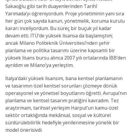
Sakaoğlu gibi tarih duayenlerinden Tarihî
Yarımada’yı öğreniyordum. Proje yönetiminin yanı sıra
her gün çok sayıda kanun, yönetmelik, koruma kurulu
kararı inceliyordum. Bu süreç bir buçuk yıl kadar
devam etti. İTÜ’de yüksek lisansa da başlamıştım;
ancak Milano Politeknik Üniversitesi’nden şehir
planlama ve politika tasarımı üzerine kapsamlı bir
yüksek lisans bursu alınca 2007 yılı ortalarında İBB’den
ayrıldım ve Milano’ya yerleştim.
İtalya’daki yüksek lisansım, bana kentsel planlamanın
ve tasarımın özel kentsel sorunları çözmeye dönük
operasyonel ve yönetsel boyutlarını öğretti. Avrupa’nın
planlama ve kentsel tasarım pratiğini kavradım. Tez
araştırmam, tarihsel yerleşim Harput’un kamu-özel
sektör ortaklığında mekânsal, sosyal ve kültürel
sürdürülebilirlik hedefiyle yenilenmesine yönelik bir
model önerisiydi.