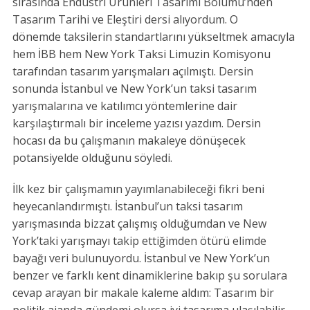
sırasında Endüstri Ürünleri Tasarımı Bölümü’nden
Tasarım Tarihi ve Eleştiri dersi alıyordum. O
dönemde taksilerin standartlarını yükseltmek amacıyla
hem İBB hem New York Taksi Limuzin Komisyonu
tarafından tasarım yarışmaları açılmıştı. Dersin
sonunda İstanbul ve New York’un taksi tasarım
yarışmalarına ve katılımcı yöntemlerine dair
karşılaştırmalı bir inceleme yazısı yazdım. Dersin
hocası da bu çalışmanın makaleye dönüşecek
potansiyelde olduğunu söyledi.
İlk kez bir çalışmamın yayımlanabileceği fikri beni
heyecanlandırmıştı. İstanbul’un taksi tasarım
yarışmasında bizzat çalışmış olduğumdan ve New
York’taki yarışmayı takip ettiğimden ötürü elimde
bayağı veri bulunuyordu. İstanbul ve New York’un
benzer ve farklı kent dinamiklerine bakıp şu sorulara
cevap arayan bir makale kaleme aldım: Tasarım bir
politik ajanda gündemi olursa iyi tasarıma ulaşılabilir