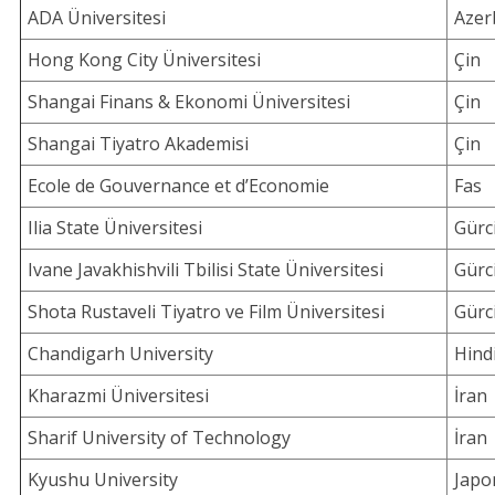
ADA Üniversitesi
Azer
Hong Kong City Üniversitesi
Çin
Shangai Finans & Ekonomi Üniversitesi
Çin
Shangai Tiyatro Akademisi
Çin
Ecole de Gouvernance et d’Economie
Fas
Ilia State Üniversitesi
Gürc
Ivane Javakhishvili Tbilisi State Üniversitesi
Gürc
Shota Rustaveli Tiyatro ve Film Üniversitesi
Gürc
Chandigarh University
Hind
Kharazmi Üniversitesi
İran
Sharif University of Technology
İran
Kyushu University
Japo