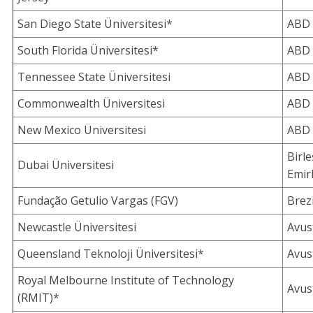
San Diego State Üniversitesi*
ABD
South Florida Üniversitesi*
ABD
Tennessee State Üniversitesi
ABD
Commonwealth Üniversitesi
ABD
New Mexico Üniversitesi
ABD
Birle
Dubai Üniversitesi
Emirl
Fundação Getulio Vargas (FGV)
Brez
Newcastle Üniversitesi
Avus
Queensland Teknoloji Üniversitesi*
Avus
Royal Melbourne Institute of Technology
Avus
(RMIT)*