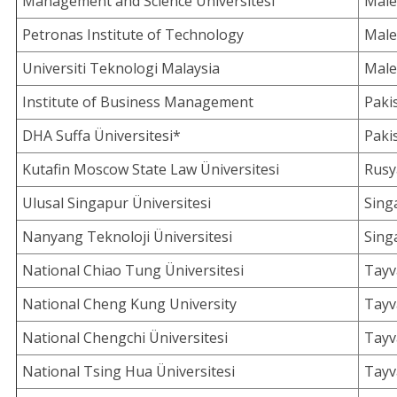
Management and Science Üniversitesi
Male
Petronas Institute of Technology
Male
Universiti Teknologi Malaysia
Male
Institute of Business Management
Paki
DHA Suffa Üniversitesi*
Paki
Kutafin Moscow State Law Üniversitesi
Rusy
Ulusal Singapur Üniversitesi
Sing
Nanyang Teknoloji Üniversitesi
Sing
National Chiao Tung Üniversitesi
Tayv
National Cheng Kung University
Tayv
National Chengchi Üniversitesi
Tayv
National Tsing Hua Üniversitesi
Tayv