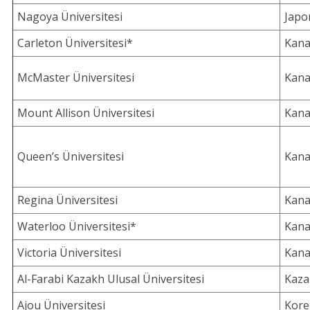
Nagoya Üniversitesi
Japo
Carleton Üniversitesi*
Kan
McMaster Üniversitesi
Kan
Mount Allison Üniversitesi
Kan
Queen’s Üniversitesi
Kan
Regina Üniversitesi
Kan
Waterloo Üniversitesi*
Kan
Victoria Üniversitesi
Kan
Al-Farabi Kazakh Ulusal Üniversitesi
Kaza
Ajou Üniversitesi
Kore