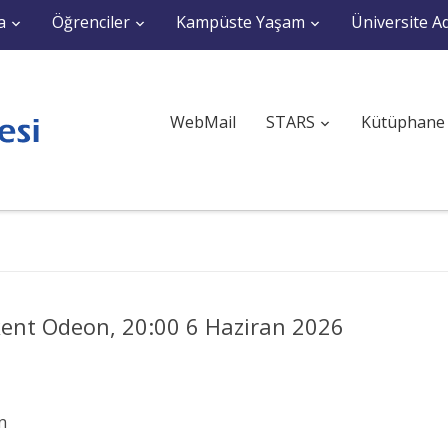
a
Öğrenciler
Kampüste Yaşam
Üniversite Ad
WebMail
STARS
Kütüphane
lkent Odeon, 20:00 6 Haziran 2026
n