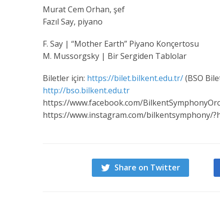
Murat Cem Orhan, şef
Fazıl Say, piyano
F. Say | “Mother Earth” Piyano Konçertosu
M. Mussorgsky | Bir Sergiden Tablolar
Biletler için:
https://bilet.bilkent.edu.tr/
(BSO Bilet
http://bso.bilkent.edu.tr
https://www.facebook.com/BilkentSymphonyOrc
https://www.instagram.com/bilkentsymphony/?h
Share on Twitter