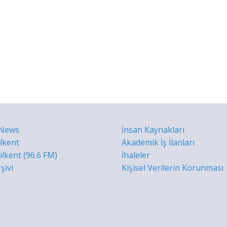
 News
İnsan Kaynakları
ilkent
Akademik İş İlanları
lkent (96.6 FM)
İhaleler
şivi
Kişisel Verilerin Korunması