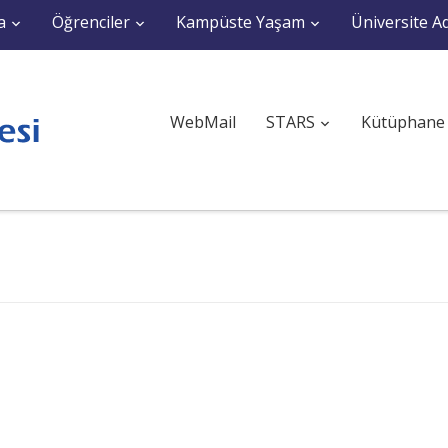
a
Öğrenciler
Kampüste Yaşam
Üniversite Ad
WebMail
STARS
Kütüphane